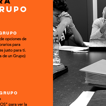
ra
rupo
 GRUPO
de opciones de
orarios para
s justo para ti.
s de un Grupo)
 GRUPO
n
” para ver la