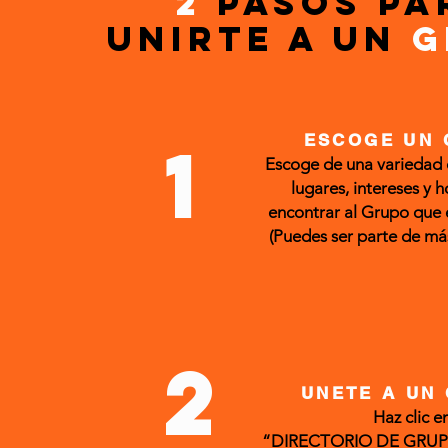
2
pasos pa
unirte a un
g
1
ESCOGE UN
Escoge de una variedad 
lugares, intereses y h
encontrar al Grupo que e
(Puedes ser parte de má
2
UNETE A UN
Haz clic e
“DIRECTORIO DE GRUPOS