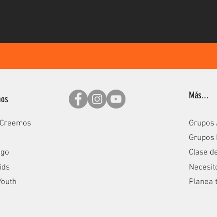
Más...
nos
 Creemos
Grupos 
Grupos
zgo
Clase d
ids
Necesit
Youth
Planea t