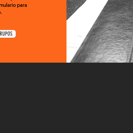
rmulario para
.
GRUPOS