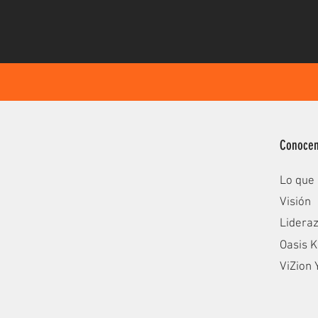
Conoce
Lo que
Visión
Lidera
Oasis K
ViZion 